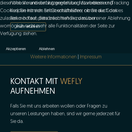
diese Website und die Nutzererfahrung zu verbessern (Tracking
hohe Verantwortung gegenüber Mitarbeitern und
Cookies). Sie können selbst entscheiden, ob Sie die Cookies
Kunden mit sich. Ein Geschäftsführer nimmt auch das
zulassen möchten. Bitte beachten Sie, dass bei einer Ablehnung
Risiko in Kauf, persönlich haften zu müssen.
womöglich nicht mehr alle Funktionalitäten der Seite zur
mehr erfahren
Verfügung stehen.
Akzeptieren
Ablehnen
Weitere Informationen
|
Impressum
KONTAKT MIT
WEFLY
AUFNEHMEN
Falls Sie mit uns arbeiten wollen oder Fragen zu
unseren Leistungen haben, sind wir gerne jederzeit für
Sie da.