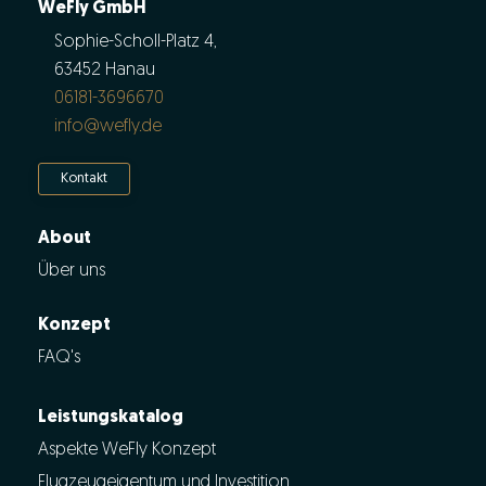
WeFly GmbH
Sophie-Scholl-Platz 4,
63452 Hanau
06181-3696670
info@wefly.de
Kontakt
About
Über uns
Konzept
FAQ's
Leistungskatalog
Aspekte WeFly Konzept
Flugzeugeigentum und Investition